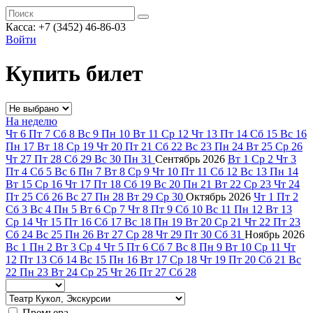
Касса: +7 (3452)
46-86-03
Войти
Купить билет
На неделю
Чт
6
Пт
7
Сб
8
Вс
9
Пн
10
Вт
11
Ср
12
Чт
13
Пт
14
Сб
15
Вс
16
Пн
17
Вт
18
Ср
19
Чт
20
Пт
21
Сб
22
Вс
23
Пн
24
Вт
25
Ср
26
Чт
27
Пт
28
Сб
29
Вс
30
Пн
31
Сентябрь
2026
Вт
1
Ср
2
Чт
3
Пт
4
Сб
5
Вс
6
Пн
7
Вт
8
Ср
9
Чт
10
Пт
11
Сб
12
Вс
13
Пн
14
Вт
15
Ср
16
Чт
17
Пт
18
Сб
19
Вс
20
Пн
21
Вт
22
Ср
23
Чт
24
Пт
25
Сб
26
Вс
27
Пн
28
Вт
29
Ср
30
Октябрь
2026
Чт
1
Пт
2
Сб
3
Вс
4
Пн
5
Вт
6
Ср
7
Чт
8
Пт
9
Сб
10
Вс
11
Пн
12
Вт
13
Ср
14
Чт
15
Пт
16
Сб
17
Вс
18
Пн
19
Вт
20
Ср
21
Чт
22
Пт
23
Сб
24
Вс
25
Пн
26
Вт
27
Ср
28
Чт
29
Пт
30
Сб
31
Ноябрь
2026
Вс
1
Пн
2
Вт
3
Ср
4
Чт
5
Пт
6
Сб
7
Вс
8
Пн
9
Вт
10
Ср
11
Чт
12
Пт
13
Сб
14
Вс
15
Пн
16
Вт
17
Ср
18
Чт
19
Пт
20
Сб
21
Вс
22
Пн
23
Вт
24
Ср
25
Чт
26
Пт
27
Сб
28
Премьера