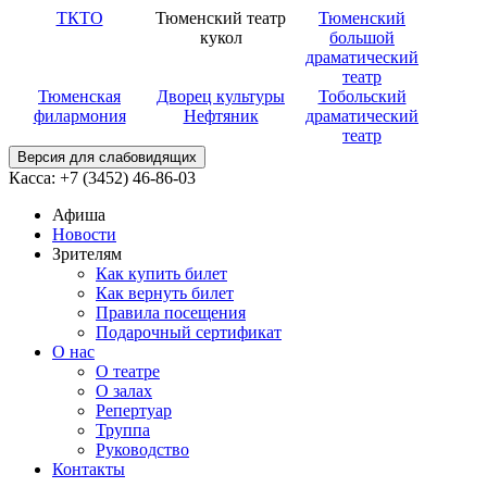
ТКТО
Тюменский театр
Тюменский
кукол
большой
драматический
театр
Тюменская
Дворец культуры
Тобольский
филармония
Нефтяник
драматический
театр
Версия для слабовидящих
Касса: +7 (3452)
46-86-03
Афиша
Новости
Зрителям
Как купить билет
Как вернуть билет
Правила посещения
Подарочный сертификат
О нас
О театре
О залах
Репертуар
Труппа
Руководство
Контакты