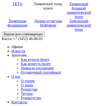
ТКТО
Тюменский театр
Тюменский
кукол
большой
драматический
театр
Тюменская
Дворец культуры
Тобольский
филармония
Нефтяник
драматический
театр
Версия для слабовидящих
Касса: +7 (3452)
46-86-03
Афиша
Новости
Зрителям
Как купить билет
Как вернуть билет
Правила посещения
Подарочный сертификат
О нас
О театре
О залах
Репертуар
Труппа
Руководство
Контакты