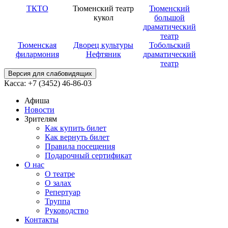
ТКТО
Тюменский театр
Тюменский
кукол
большой
драматический
театр
Тюменская
Дворец культуры
Тобольский
филармония
Нефтяник
драматический
театр
Версия для слабовидящих
Касса: +7 (3452)
46-86-03
Афиша
Новости
Зрителям
Как купить билет
Как вернуть билет
Правила посещения
Подарочный сертификат
О нас
О театре
О залах
Репертуар
Труппа
Руководство
Контакты