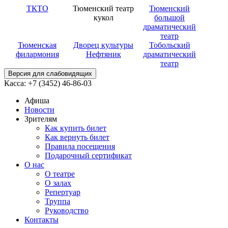
ТКТО
Тюменский театр
Тюменский
кукол
большой
драматический
театр
Тюменская
Дворец культуры
Тобольский
филармония
Нефтяник
драматический
театр
Версия для слабовидящих
Касса: +7 (3452)
46-86-03
Афиша
Новости
Зрителям
Как купить билет
Как вернуть билет
Правила посещения
Подарочный сертификат
О нас
О театре
О залах
Репертуар
Труппа
Руководство
Контакты