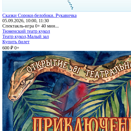
Сказки Сороки-белобоки. Рукавичка
05
.09.2026
, 10:00, 11:30
Спектакль-игра 0+ 40 мин...
Тюменский театр кукол
Театр кукол,Малый зал
Купить билет
600 ₽
0+