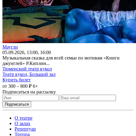
Маугли
05
.09.2026
, 13:00, 16:00
Музыкальная сказка для всей семьи по мотивам «Книги
джунглей» Р.Киплин...
Тюменский театр кукол
Театр кукол, Большой зал
Купить билет
от 300 – 800 ₽
6+
Подписаться на рассылку
О театре
О залах
Репертуар
Труппа