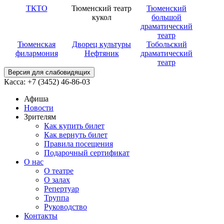
ТКТО
Тюменский театр
Тюменский
кукол
большой
драматический
театр
Тюменская
Дворец культуры
Тобольский
филармония
Нефтяник
драматический
театр
Версия для слабовидящих
Касса: +7 (3452)
46-86-03
Афиша
Новости
Зрителям
Как купить билет
Как вернуть билет
Правила посещения
Подарочный сертификат
О нас
О театре
О залах
Репертуар
Труппа
Руководство
Контакты