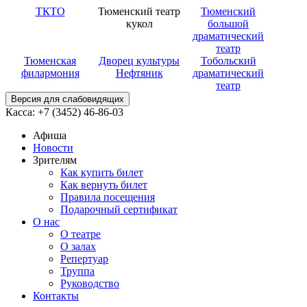
ТКТО
Тюменский театр
Тюменский
кукол
большой
драматический
театр
Тюменская
Дворец культуры
Тобольский
филармония
Нефтяник
драматический
театр
Версия для слабовидящих
Касса: +7 (3452)
46-86-03
Афиша
Новости
Зрителям
Как купить билет
Как вернуть билет
Правила посещения
Подарочный сертификат
О нас
О театре
О залах
Репертуар
Труппа
Руководство
Контакты