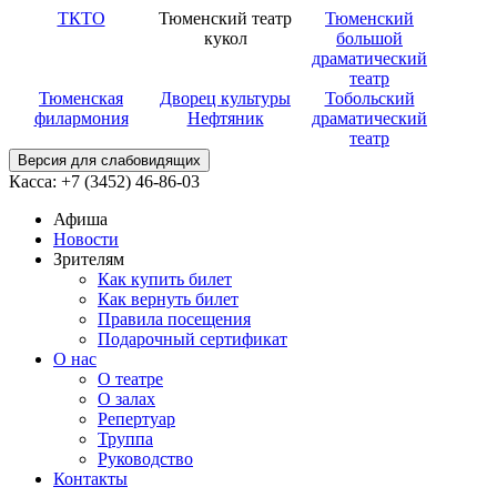
ТКТО
Тюменский театр
Тюменский
кукол
большой
драматический
театр
Тюменская
Дворец культуры
Тобольский
филармония
Нефтяник
драматический
театр
Версия для слабовидящих
Касса: +7 (3452)
46-86-03
Афиша
Новости
Зрителям
Как купить билет
Как вернуть билет
Правила посещения
Подарочный сертификат
О нас
О театре
О залах
Репертуар
Труппа
Руководство
Контакты