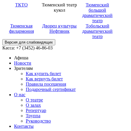
ТКТО
Тюменский театр
Тюменский
кукол
большой
драматический
театр
Тюменская
Дворец культуры
Тобольский
филармония
Нефтяник
драматический
театр
Версия для слабовидящих
Касса: +7 (3452)
46-86-03
Афиша
Новости
Зрителям
Как купить билет
Как вернуть билет
Правила посещения
Подарочный сертификат
О нас
О театре
О залах
Репертуар
Труппа
Руководство
Контакты