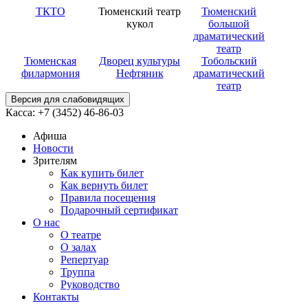
ТКТО
Тюменский театр
Тюменский
кукол
большой
драматический
театр
Тюменская
Дворец культуры
Тобольский
филармония
Нефтяник
драматический
театр
Версия для слабовидящих
Касса: +7 (3452)
46-86-03
Афиша
Новости
Зрителям
Как купить билет
Как вернуть билет
Правила посещения
Подарочный сертификат
О нас
О театре
О залах
Репертуар
Труппа
Руководство
Контакты