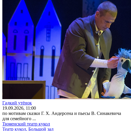
Гадкий утёнок
19
.09.2026
, 11:00
по мотивам сказки Г. Х. Андерсена и пьесы В. Синакевича
для семейного ...
Тюменский театр кукол
Театр кукол, Большой зал