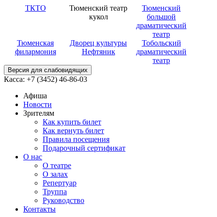
ТКТО
Тюменский театр
Тюменский
кукол
большой
драматический
театр
Тюменская
Дворец культуры
Тобольский
филармония
Нефтяник
драматический
театр
Версия для слабовидящих
Касса: +7 (3452)
46-86-03
Афиша
Новости
Зрителям
Как купить билет
Как вернуть билет
Правила посещения
Подарочный сертификат
О нас
О театре
О залах
Репертуар
Труппа
Руководство
Контакты