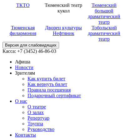
ТКТО
Тюменский театр
Тюменский
кукол
большой
драматический
театр
Тюменская
Дворец культуры
Тобольский
филармония
Нефтяник
драматический
театр
Версия для слабовидящих
Касса: +7 (3452)
46-86-03
Афиша
Новости
Зрителям
Как купить билет
Как вернуть билет
Правила посещения
Подарочный сертификат
О нас
О театре
О залах
Репертуар
Труппа
Руководство
Контакты