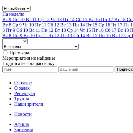
На неделю
Вс
9
Пн
10
Вт
11
Ср
12
Чт
13
Пт
14
Сб
15
Вс
16
Пн
17
Вт
18
Ср
Вт
8
Ср
9
Чт
10
Пт
11
Сб
12
Вс
13
Пн
14
Вт
15
Ср
16
Чт
17
Пт
1
8
Пт
9
Сб
10
Вс
11
Пн
12
Вт
13
Ср
14
Чт
15
Пт
16
Сб
17
Вс
18
Вс
8
Пн
9
Вт
10
Ср
11
Чт
12
Пт
13
Сб
14
Вс
15
Пн
16
Вт
17
Ср
Премьера
Мероприятия не найдены
Подписаться на рассылку
О театре
О залах
Репертуар
Труппа
Наши зрители
Новости
Афиша
Зрителям