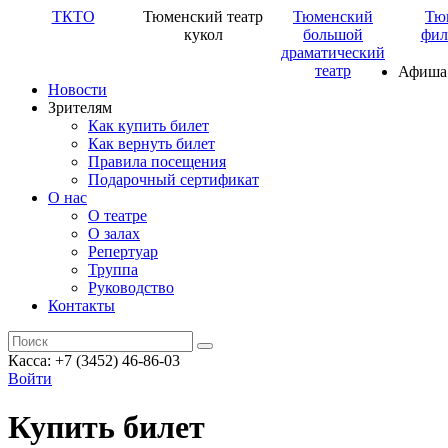
ТКТО
Тюменский театр
Тюменский
Тю
кукол
большой
фил
драматический
театр
Афиша
Новости
Зрителям
Как купить билет
Как вернуть билет
Правила посещения
Подарочный сертификат
О нас
О театре
О залах
Репертуар
Труппа
Руководство
Контакты
Касса: +7 (3452)
46-86-03
Войти
Купить билет