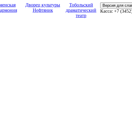
менская
Дворец культуры
Тобольский
Версия для сл
армония
Нефтяник
драматический
Касса: +7 (3452
театр