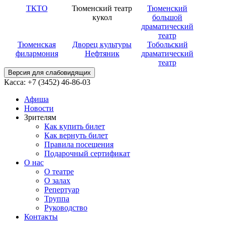
ТКТО
Тюменский театр
Тюменский
кукол
большой
драматический
театр
Тюменская
Дворец культуры
Тобольский
филармония
Нефтяник
драматический
театр
Версия для слабовидящих
Касса: +7 (3452)
46-86-03
Афиша
Новости
Зрителям
Как купить билет
Как вернуть билет
Правила посещения
Подарочный сертификат
О нас
О театре
О залах
Репертуар
Труппа
Руководство
Контакты