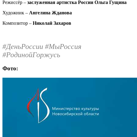
Режиссёр –
заслуженная артистка России Ольга Гущина
Художник –
Ангелина Жданова
Композитор –
Николай Захаров
#ДеньРоссии #МыРоссия
#РодинойГоржусь
Фото: