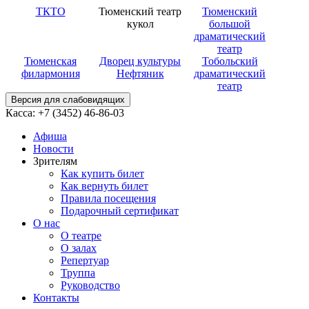
ТКТО
Тюменский театр
Тюменский
кукол
большой
драматический
театр
Тюменская
Дворец культуры
Тобольский
филармония
Нефтяник
драматический
театр
Версия для слабовидящих
Касса: +7 (3452)
46-86-03
Афиша
Новости
Зрителям
Как купить билет
Как вернуть билет
Правила посещения
Подарочный сертификат
О нас
О театре
О залах
Репертуар
Труппа
Руководство
Контакты