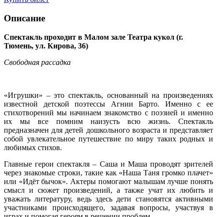
Описание
Спектакль проходит в Малом зале Театра кукол (г.
Тюмень, ул. Кирова, 36)
Свободная рассадка
«Игрушки» – это спектакль, основанный на произведениях
известной детской поэтессы Агнии Барто. Именно с ее
стихотворений мы начинаем знакомство с поэзией и именно
их мы все помним наизусть всю жизнь. Спектакль
предназначен для детей дошкольного возраста и представляет
собой увлекательное путешествие по миру таких родных и
любимых стихов.
Главные герои спектакля – Саша и Маша проводят зрителей
через знакомые строки, такие как «Наша Таня громко плачет»
или «Идёт бычок». Актеры помогают малышам лучше понять
смысл и сюжет произведений, а также учат их любить и
уважать литературу, ведь здесь дети становятся активными
участниками происходящего, задавая вопросы, участвуя в
играх и помогая героям в решении проблем.