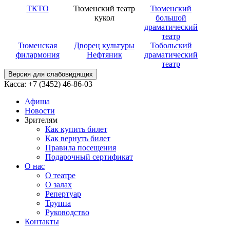
ТКТО
Тюменский театр
Тюменский
кукол
большой
драматический
театр
Тюменская
Дворец культуры
Тобольский
филармония
Нефтяник
драматический
театр
Версия для слабовидящих
Касса: +7 (3452)
46-86-03
Афиша
Новости
Зрителям
Как купить билет
Как вернуть билет
Правила посещения
Подарочный сертификат
О нас
О театре
О залах
Репертуар
Труппа
Руководство
Контакты