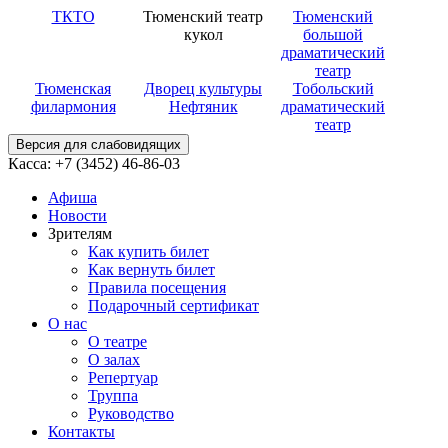
ТКТО
Тюменский театр
Тюменский
кукол
большой
драматический
театр
Тюменская
Дворец культуры
Тобольский
филармония
Нефтяник
драматический
театр
Версия для слабовидящих
Касса: +7 (3452)
46-86-03
Афиша
Новости
Зрителям
Как купить билет
Как вернуть билет
Правила посещения
Подарочный сертификат
О нас
О театре
О залах
Репертуар
Труппа
Руководство
Контакты