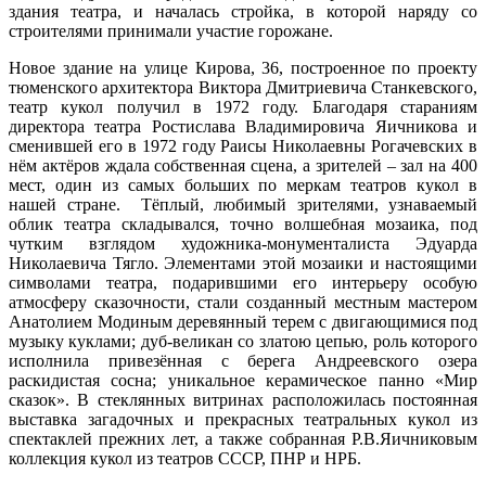
здания театра, и началась стройка, в которой наряду со
строителями принимали участие горожане.
Новое здание на улице Кирова, 36, построенное по проекту
тюменского архитектора Виктора Дмитриевича Станкевского,
театр кукол получил в 1972 году. Благодаря стараниям
директора театра Ростислава Владимировича Яичникова и
сменившей его в 1972 году Раисы Николаевны Рогачевских в
нём актёров ждала собственная сцена, а зрителей – зал на 400
мест, один из самых больших по меркам театров кукол в
нашей стране. Тёплый, любимый зрителями, узнаваемый
облик театра складывался, точно волшебная мозаика, под
чутким взглядом художника-монументалиста Эдуарда
Николаевича Тягло. Элементами этой мозаики и настоящими
символами театра, подарившими его интерьеру особую
атмосферу сказочности, стали созданный местным мастером
Анатолием Модиным деревянный терем с двигающимися под
музыку куклами; дуб-великан со златою цепью, роль которого
исполнила привезённая с берега Андреевского озера
раскидистая сосна; уникальное керамическое панно «Мир
сказок». В стеклянных витринах расположилась постоянная
выставка загадочных и прекрасных театральных кукол из
спектаклей прежних лет, а также собранная Р.В.Яичниковым
коллекция кукол из театров СССР, ПНР и НРБ.