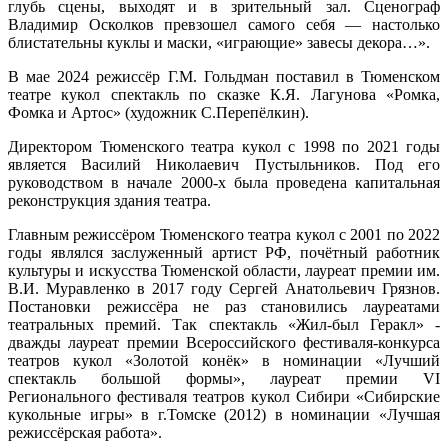
глубь сцены, выходят и в зрительный зал. Сценограф
Владимир Осколков превзошел самого себя — настолько
блистательны куклы и маски, «играющие» завесы декора…».
В мае 2024 режиссёр Г.М. Гольдман поставил в Тюменском
театре кукол спектакль по сказке К.Я. Лагунова «Ромка,
Фомка и Артос» (художник С.Перепёлкин).
Директором Тюменского театра кукол с 1998 по 2021 годы
является Василий Николаевич Пустыльников. Под его
руководством в начале 2000-х была проведена капитальная
реконструкция здания театра.
Главным режиссёром Тюменского театра кукол с 2001 по 2022
годы являлся заслуженный артист РФ, почётный работник
культуры и искусства Тюменской области, лауреат премии им.
В.И. Муравленко в 2017 году Сергей Анатольевич Грязнов.
Постановки режиссёра не раз становились лауреатами
театральных премий. Так спектакль «Жил-был Геракл» -
дважды лауреат премии Всероссийского фестиваля-конкурса
театров кукол «Золотой конёк» в номинации «Лучший
спектакль большой формы», лауреат премии VI
Регионального фестиваля театров кукол Сибири «Сибирские
кукольные игры» в г.Томске (2012) в номинации «Лучшая
режиссёрская работа».