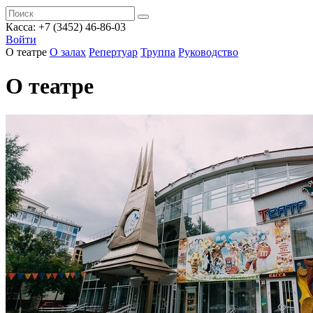
Касса: +7 (3452)
46-86-03
Войти
О театре
О залах
Репертуар
Труппа
Руководство
О театре