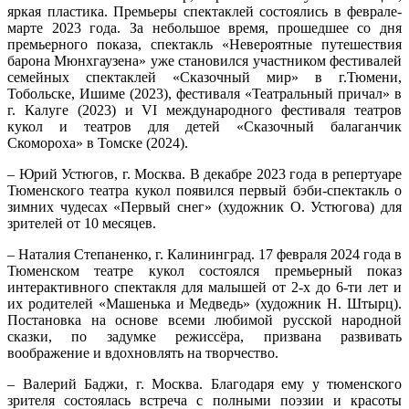
яркая пластика. Премьеры спектаклей состоялись в феврале-
марте 2023 года. За небольшое время, прошедшее со дня
премьерного показа, спектакль «Невероятные путешествия
барона Мюнхгаузена» уже становился участником фестивалей
семейных спектаклей «Сказочный мир» в г.Тюмени,
Тобольске, Ишиме (2023), фестиваля «Театральный причал» в
г. Калуге (2023) и VI международного фестиваля театров
кукол и театров для детей «Сказочный балаганчик
Скомороха» в Томске (2024).
– Юрий Устюгов, г. Москва. В декабре 2023 года в репертуаре
Тюменского театра кукол появился первый бэби-спектакль о
зимних чудесах «Первый снег» (художник О. Устюгова) для
зрителей от 10 месяцев.
– Наталия Степаненко, г. Калининград. 17 февраля 2024 года в
Тюменском театре кукол состоялся премьерный показ
интерактивного спектакля для малышей от 2-х до 6-ти лет и
их родителей «Машенька и Медведь» (художник Н. Штырц).
Постановка на основе всеми любимой русской народной
сказки, по задумке режиссёра, призвана развивать
воображение и вдохновлять на творчество.
– Валерий Баджи, г. Москва. Благодаря ему у тюменского
зрителя состоялась встреча с полными поэзии и красоты