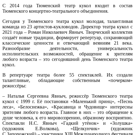
С 2014 года Тюменский театр кукол входит в состав
Тюменского концертно-театрального объединения.
Сегодня у Тюменского театра кукол молодая, талантливая
команда из 23 артистов-кукловодов. Директор театра кукол с
2021 года – Роман Николаевич Явныч. Творческий коллектив
создаёт новые традиции, формирует репертуар, сохраняющий
классические ценности и отвечающий веяниям 21 века.
Разнообразие деятельности, универсальность
исполнительских возможностей, обращение к зрителям
любого возраста – это сегодняшний день Тюменского театра
кукол.
В репертуаре театра более 55 спектаклей. Их создали
талантливые, обладающие собственным «почерком»
режиссёры:
– Наталья Сергеевна Явныч, режиссёр Тюменского театра
кукол с 1999 г. Её постановки «Маленький принц», «Песнь
леса», «Белоснежка», «Красавица и Чудовище» интересны
зрителям любого возраста. Главное в них – это обращение к
душе человека, к его мировоззрению, образному восприятию.
Спектакли Н.С. Явныч «Гадкий утёнок» и «Золушка»
(художник Е.Волкова), «Щелкунчик» (художник
С.Запорожский) – участники XIII Международного фестиваля