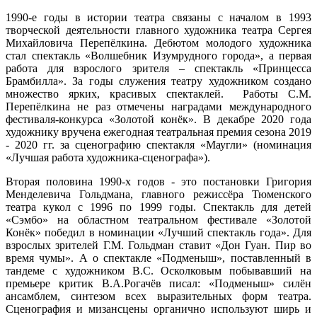
1990-е годы в истории театра связаны с началом в 1993
творческой деятельности главного художника театра Сергея
Михайловича Перепёлкина. Дебютом молодого художника
стал спектакль «Волшебник Изумрудного города», а первая
работа для взрослого зрителя – спектакль «Принцесса
Брамбилла». За годы служения театру художником создано
множество ярких, красивых спектаклей. Работы С.М.
Перепёлкина не раз отмечены наградами международного
фестиваля-конкурса «Золотой конёк». В декабре 2020 года
художнику вручена ежегодная театральная премия сезона 2019
- 2020 гг. за сценографию спектакля «Маугли» (номинация
«Лучшая работа художника-сценографа»).
Вторая половина 1990-х годов - это постановки Григория
Менделевича Гольдмана, главного режиссёра Тюменского
театра кукол с 1996 по 1999 годы. Спектакль для детей
«Сэмбо» на областном театральном фестивале «Золотой
Конёк» победил в номинации «Лучший спектакль года». Для
взрослых зрителей Г.М. Гольдман ставит «Дон Гуан. Пир во
время чумы». А о спектакле «Подменыш», поставленный в
тандеме с художником В.С. Осколковым побывавший на
премьере критик В.А.Рогачёв писал: «Подменыш» силён
ансамблем, синтезом всех выразительных форм театра.
Сценография и мизансцены органично используют ширь и