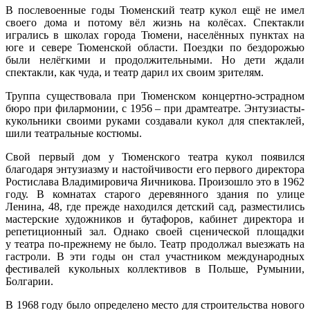
В послевоенные годы Тюменский театр кукол ещё не имел
своего дома и потому вёл жизнь на колёсах. Спектакли
игрались в школах города Тюмени, населённых пунктах на
юге и севере Тюменской области. Поездки по бездорожью
были нелёгкими и продолжительными. Но дети ждали
спектакли, как чуда, и театр дарил их своим зрителям.
Труппа существовала при Тюменском концертно-эстрадном
бюро при филармонии, с 1956 – при драмтеатре. Энтузиасты-
кукольники своими руками создавали кукол для спектаклей,
шили театральные костюмы.
Свой первый дом у Тюменского театра кукол появился
благодаря энтузиазму и настойчивости его первого директора
Ростислава Владимировича Яичникова. Произошло это в 1962
году. В комнатах старого деревянного здания по улице
Ленина, 48, где прежде находился детский сад, разместились
мастерские художников и бутафоров, кабинет директора и
репетиционный зал. Однако своей сценической площадки
у театра по-прежнему не было. Театр продолжал выезжать на
гастроли. В эти годы он стал участником международных
фестивалей кукольных коллективов в Польше, Румынии,
Болгарии.
В 1968 году было определено место для строительства нового