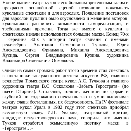
Новое здание театра кукол с его большим зрительным залом и
прекрасно оснащённой сценой позволило показывать
кукольные спектакли и для взрослых. Появление постановок
для взрослой публики было обусловлено и желанием актёров-
кукольников расширить возможности самореализации, и
требованиями времени. Тогда же вместе с куклами в
спектаклях начали использоваться большие маски. Конец 70-х
– середина 80-х в истории театра связаны с именами
режиссёров Анатолия Семеновича Тучкова, Юрия
Александровича Фридмана, Михаила Александровича
Хусида, Сергея Владимировича Кузина, художника
Владимира Семёновича Осколкова.
Одной из самых громких работ этого времени стал спектакль
в постановке заслуженного деятеля искусств РФ, главного
режиссёра Тюменского театра кукол А.С. Тучкова и главного
художника театра В.С. Осколкова «Забыть Герострата» (по
пьесе Г.Горина). Стильный, тонкий, жесткий по форме и
глубокий по содержанию спектакль зло и умно высмеивал
жажду славы бесталанных, их бездуховность. На IV фестивале
театров кукол Урала в 1982 году этот спектакль приобрёл
всесоюзную славу. И.П. Уварова, театральный критик,
кандидат искусствоведческих наук, говорила, что именно
Тучков отработал осмысленную поэтику маски в
«Герострате…»