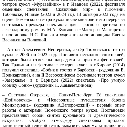
театров кукол «Муравейник» в г. Иваново (2022), фестиваля
семейных спектаклей «Сказочный мир» в г.Тюмени,
Тобольске, Ишиме (2023 и 2024 гг.). 13 октября 2023 года на
сцене Тюменского театра кукол после многолетнего перерыва
состоялась премьера спектакля для взрослого зрителя по
легендарному роману М.А. Булгакова «Мастер и Маргарита»
в постановке Н.С. Явныч и художника-постановщика Елены
Васильевны Волковой.
– Антон Алексеевич Нестеренко, актёр Тюменского театра
кукол с 2006 по 2023 год. Поставил несколько спектаклей,
которые были отмечены наградами и призами фестивалей.
Так Гран-при на фестивале театров кукол в г.Кирове (2014)
получил спектакль «Бобик в гостях у Барбоски» (художник Е.
Поликарпова), а на II Всероссийском фестивале театров кукол
«Зазеркалье» в г. Барнауле (2022) спектакль «Про умную
собачку Соню» (художник Л. Жамалетдинова).
– Светлана Озерская, г. Санкт-Петербург. Её спектакли
«Дюймовочка» и «Невероятные путешествия барона
Мюнхгаузена» (художник А.Запорожский) - первый опыт
работы с актёрами Тюменского театра кукол. Постановки
представляют собой синтез кукольного и драматического
искусства. Особую атмосферу спектаклям придают
таинственный теневой театр, выразительная мультипликация,