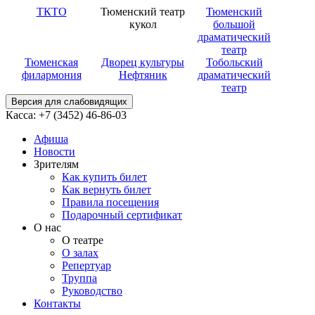
ТКТО
Тюменский театр
Тюменский
кукол
большой
драматический
театр
Тюменская
Дворец культуры
Тобольский
филармония
Нефтяник
драматический
театр
Версия для слабовидящих
Касса: +7 (3452)
46-86-03
Афиша
Новости
Зрителям
Как купить билет
Как вернуть билет
Правила посещения
Подарочный сертификат
О нас
О театре
О залах
Репертуар
Труппа
Руководство
Контакты