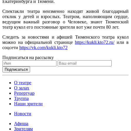
Екатеринбурга и Тюмени.
Спектакли театра неизменно находят живой благодарный
отклик у детей и взрослых. Театром, наполняющим сердце,
ведущим важный разговор о Человеке, знают Тюменский
театр кукол его постоянные зрители вот уже почти 80 лет.
Следить за новостями и афишей Тюменского театра кукол
можно на официальной странице
https://kukli.kto72.ru/
или в
соцсети
https://vk.com/kukli.kto72
Подписаться на рассылку
О театре
О залах
Репертуар
Труппа
Наши зрители
Новости
Афиша
Зрителям