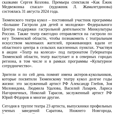
сказками Сергея Козлова. Премьера спектакля «Как Ёжик
Медвежонка спасал» (художник Л. Жамалетдинова)
состоялась 31 августа 2024 года.
Тюменского театра кукол – постоянный участник программы
«Большие Гастроли для детей и молодежи» Федерального
Центра поддержки гастрольной деятельности Минкультуры
России. Также театр ежегодно отправляется на гастроли по
югу Тюменской области, чтобы познакомить с театральным
искусством маленьких жителей, проживающих вдали от
областного центра в сельских населенных пунктах. Участвуя
в акции «Театр на колесах» под патронатом Губернатора
Тюменской области, театр выступает и в северных городах
региона, в том числе и в рамках программы «Культурное
сотрудничество».
Зрители и по сей день помнят имена актеров-кукольников,
которые посвятили Тюменскому театру кукол долгие годы
жизни: это заслуженный артист РФ Александр Глебов, Зоя
Миловидова, Людмила Удалова, Василий Лазарев, Лариса
Нагорничных, Николай Тарасов, заслуженный артист РФ
Юрий Фёдоров и многие другие.
Сегодня в труппе театра 23 артиста, выпускники профильных
ученых заведений Саратова, Нижнего Новгорода,