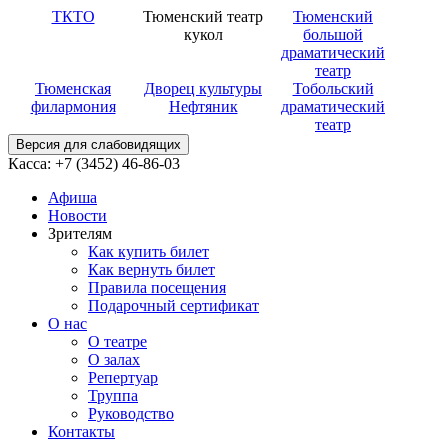
ТКТО
Тюменский театр
Тюменский
кукол
большой
драматический
театр
Тюменская
Дворец культуры
Тобольский
филармония
Нефтяник
драматический
театр
Версия для слабовидящих
Касса: +7 (3452)
46-86-03
Афиша
Новости
Зрителям
Как купить билет
Как вернуть билет
Правила посещения
Подарочный сертификат
О нас
О театре
О залах
Репертуар
Труппа
Руководство
Контакты