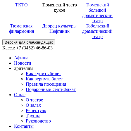
ТКТО
Тюменский театр
Тюменский
кукол
большой
драматический
театр
Тюменская
Дворец культуры
Тобольский
филармония
Нефтяник
драматический
театр
Версия для слабовидящих
Касса: +7 (3452)
46-86-03
Афиша
Новости
Зрителям
Как купить билет
Как вернуть билет
Правила посещения
Подарочный сертификат
О нас
О театре
О залах
Репертуар
Труппа
Руководство
Контакты