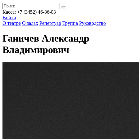
Касса: +7 (3452)
46-86-03
Войти
О театре
О залах
Репертуар
Труппа
Руководство
Ганичев Александр
Владимирович