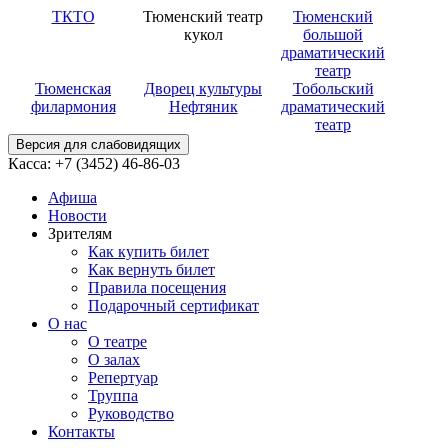
ТКТО
Тюменский театр
Тюменский
кукол
большой
драматический
театр
Тюменская
Дворец культуры
Тобольский
филармония
Нефтяник
драматический
театр
Версия для слабовидящих
Касса: +7 (3452)
46-86-03
Афиша
Новости
Зрителям
Как купить билет
Как вернуть билет
Правила посещения
Подарочный сертификат
О нас
О театре
О залах
Репертуар
Труппа
Руководство
Контакты