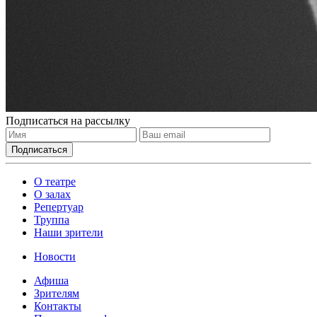
Подписаться на рассылку
О театре
О залах
Репертуар
Труппа
Наши зрители
Новости
Афиша
Зрителям
Контакты