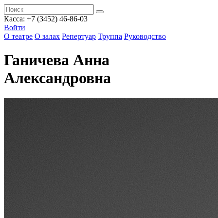
Касса: +7 (3452)
46-86-03
Войти
О театре
О залах
Репертуар
Труппа
Руководство
Ганичева Анна
Александровна