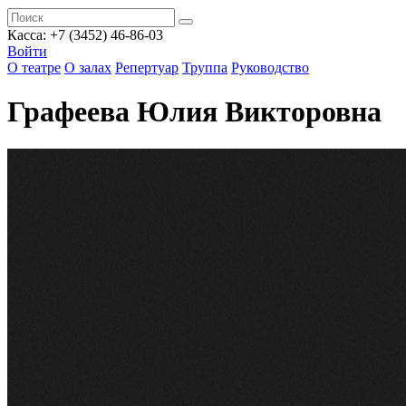
Касса: +7 (3452)
46-86-03
Войти
О театре
О залах
Репертуар
Труппа
Руководство
Графеева Юлия Викторовна