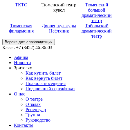
ТКТО
Тюменский театр
Тюменский
кукол
большой
драматический
театр
Тюменская
Дворец культуры
Тобольский
филармония
Нефтяник
драматический
театр
Версия для слабовидящих
Касса: +7 (3452)
46-86-03
Афиша
Новости
Зрителям
Как купить билет
Как вернуть билет
Правила посещения
Подарочный сертификат
О нас
О театре
О залах
Репертуар
Труппа
Руководство
Контакты