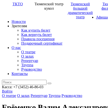
ТКТО
Тюменский театр
Тюменский
Тю
кукол
большой
фил
драматический
театр
Афиша
Новости
Зрителям
Как купить билет
Как вернуть билет
Правила посещения
Подарочный сертификат
О нас
О театре
О залах
Репертуар
Труппа
Руководство
Контакты
Касса: +7 (3452)
46-86-03
Войти
О театре
О залах
Репертуар
Труппа
Руководство
Ерёменко Вадим Александров