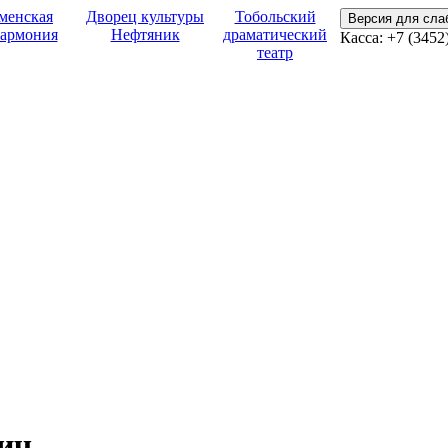
менская
Дворец культуры
Тобольский
Версия для сл
армония
Нефтяник
драматический
Касса: +7 (3452
театр
ич