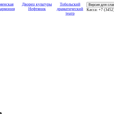
менская
Дворец культуры
Тобольский
Версия для сл
армония
Нефтяник
драматический
Касса: +7 (3452
театр
а