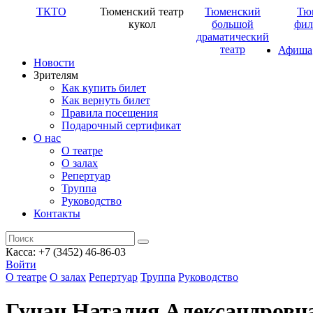
ТКТО
Тюменский театр
Тюменский
Тю
кукол
большой
фил
драматический
театр
Афиша
Новости
Зрителям
Как купить билет
Как вернуть билет
Правила посещения
Подарочный сертификат
О нас
О театре
О залах
Репертуар
Труппа
Руководство
Контакты
Касса: +7 (3452)
46-86-03
Войти
О театре
О залах
Репертуар
Труппа
Руководство
Гуцан Наталия Александровн