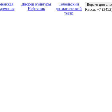
менская
Дворец культуры
Тобольский
Версия для сл
армония
Нефтяник
драматический
Касса: +7 (3452
театр