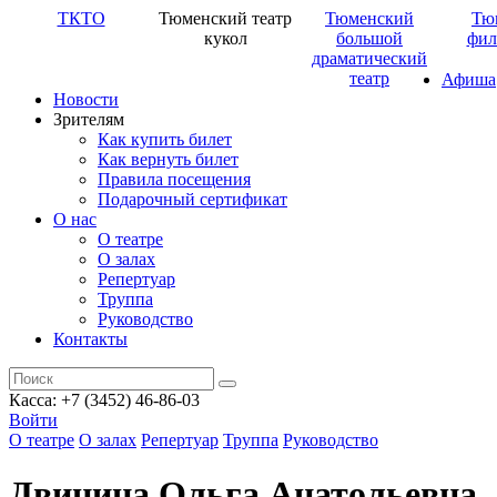
ТКТО
Тюменский театр
Тюменский
Тю
кукол
большой
фил
драматический
театр
Афиша
Новости
Зрителям
Как купить билет
Как вернуть билет
Правила посещения
Подарочный сертификат
О нас
О театре
О залах
Репертуар
Труппа
Руководство
Контакты
Касса: +7 (3452)
46-86-03
Войти
О театре
О залах
Репертуар
Труппа
Руководство
Двинина Ольга Анатольевна