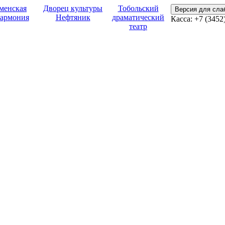
менская
Дворец культуры
Тобольский
Версия для сл
армония
Нефтяник
драматический
Касса: +7 (3452
театр