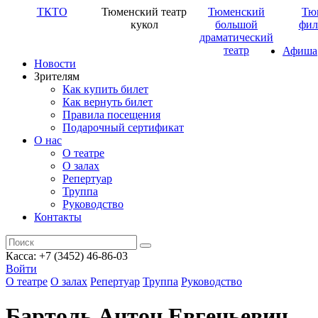
ТКТО
Тюменский театр
Тюменский
Тю
кукол
большой
фил
драматический
театр
Афиша
Новости
Зрителям
Как купить билет
Как вернуть билет
Правила посещения
Подарочный сертификат
О нас
О театре
О залах
Репертуар
Труппа
Руководство
Контакты
Касса: +7 (3452)
46-86-03
Войти
О театре
О залах
Репертуар
Труппа
Руководство
Бартоль Антон Евгеньевич