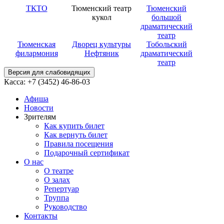
ТКТО
Тюменский театр
Тюменский
кукол
большой
драматический
театр
Тюменская
Дворец культуры
Тобольский
филармония
Нефтяник
драматический
театр
Версия для слабовидящих
Касса: +7 (3452)
46-86-03
Афиша
Новости
Зрителям
Как купить билет
Как вернуть билет
Правила посещения
Подарочный сертификат
О нас
О театре
О залах
Репертуар
Труппа
Руководство
Контакты