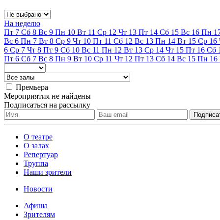
На неделю
Пт
7
Сб
8
Вс
9
Пн
10
Вт
11
Ср
12
Чт
13
Пт
14
Сб
15
Вс
16
Пн
1
Вс
6
Пн
7
Вт
8
Ср
9
Чт
10
Пт
11
Сб
12
Вс
13
Пн
14
Вт
15
Ср
16
6
Ср
7
Чт
8
Пт
9
Сб
10
Вс
11
Пн
12
Вт
13
Ср
14
Чт
15
Пт
16
Сб
Пт
6
Сб
7
Вс
8
Пн
9
Вт
10
Ср
11
Чт
12
Пт
13
Сб
14
Вс
15
Пн
16
Премьера
Мероприятия не найдены
Подписаться на рассылку
О театре
О залах
Репертуар
Труппа
Наши зрители
Новости
Афиша
Зрителям