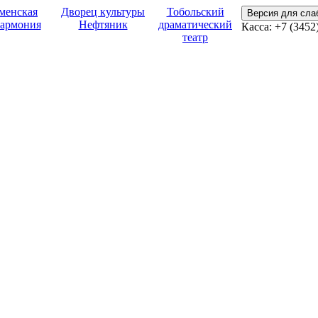
менская
Дворец культуры
Тобольский
Версия для сл
армония
Нефтяник
драматический
Касса: +7 (3452
театр