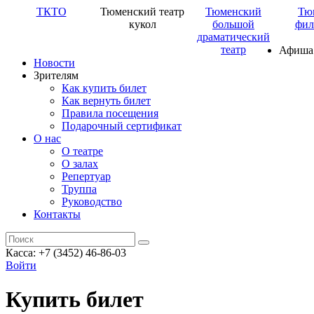
ТКТО
Тюменский театр
Тюменский
Тю
кукол
большой
фил
драматический
театр
Афиша
Новости
Зрителям
Как купить билет
Как вернуть билет
Правила посещения
Подарочный сертификат
О нас
О театре
О залах
Репертуар
Труппа
Руководство
Контакты
Касса: +7 (3452)
46-86-03
Войти
Купить билет