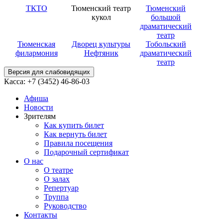
ТКТО
Тюменский театр
Тюменский
кукол
большой
драматический
театр
Тюменская
Дворец культуры
Тобольский
филармония
Нефтяник
драматический
театр
Версия для слабовидящих
Касса: +7 (3452)
46-86-03
Афиша
Новости
Зрителям
Как купить билет
Как вернуть билет
Правила посещения
Подарочный сертификат
О нас
О театре
О залах
Репертуар
Труппа
Руководство
Контакты