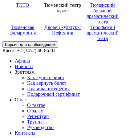
ТКТО
Тюменский театр
Тюменский
кукол
большой
драматический
театр
Тюменская
Дворец культуры
Тобольский
филармония
Нефтяник
драматический
театр
Версия для слабовидящих
Касса: +7 (3452)
46-86-03
Афиша
Новости
Зрителям
Как купить билет
Как вернуть билет
Правила посещения
Подарочный сертификат
О нас
О театре
О залах
Репертуар
Труппа
Руководство
Контакты