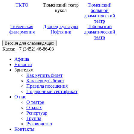
ТКТО
Тюменский театр
Тюменский
кукол
большой
драматический
театр
Тюменская
Дворец культуры
Тобольский
филармония
Нефтяник
драматический
театр
Версия для слабовидящих
Касса: +7 (3452)
46-86-03
Афиша
Новости
Зрителям
Как купить билет
Как вернуть билет
Правила посещения
Подарочный сертификат
О нас
О театре
О залах
Репертуар
Труппа
Руководство
Контакты