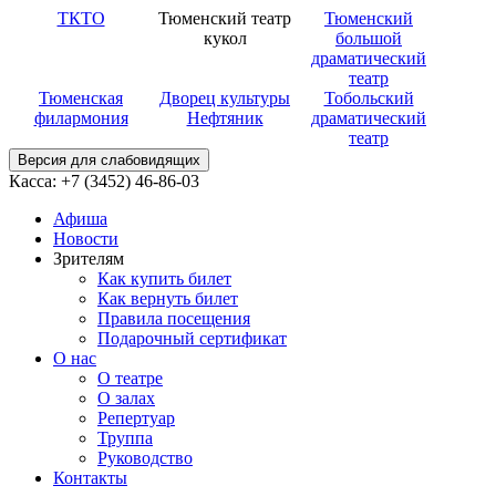
ТКТО
Тюменский театр
Тюменский
кукол
большой
драматический
театр
Тюменская
Дворец культуры
Тобольский
филармония
Нефтяник
драматический
театр
Версия для слабовидящих
Касса: +7 (3452)
46-86-03
Афиша
Новости
Зрителям
Как купить билет
Как вернуть билет
Правила посещения
Подарочный сертификат
О нас
О театре
О залах
Репертуар
Труппа
Руководство
Контакты