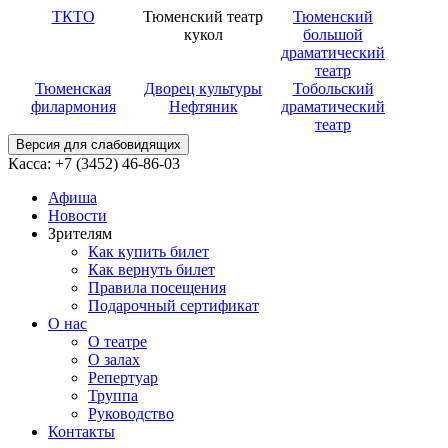
ТКТО
Тюменский театр
Тюменский
кукол
большой
драматический
театр
Тюменская
Дворец культуры
Тобольский
филармония
Нефтяник
драматический
театр
Версия для слабовидящих
Касса: +7 (3452)
46-86-03
Афиша
Новости
Зрителям
Как купить билет
Как вернуть билет
Правила посещения
Подарочный сертификат
О нас
О театре
О залах
Репертуар
Труппа
Руководство
Контакты