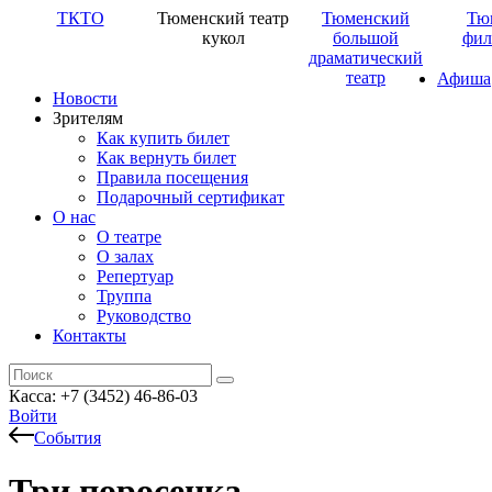
ТКТО
Тюменский театр
Тюменский
Тю
кукол
большой
фил
драматический
театр
Афиша
Новости
Зрителям
Как купить билет
Как вернуть билет
Правила посещения
Подарочный сертификат
О нас
О театре
О залах
Репертуар
Труппа
Руководство
Контакты
Касса: +7 (3452)
46-86-03
Войти
События
Три поросенка