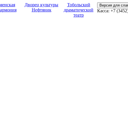
менская
Дворец культуры
Тобольский
Версия для сл
армония
Нефтяник
драматический
Касса: +7 (3452
театр