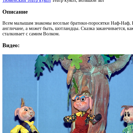
Тюменский театр кукол
Театр кукол, Большой зал
Описание
Всем малышам знакомы веселые братики-поросятки Наф-Наф, Нуф
англичане, а может быть, шотландцы. Сказка заканчивается, ка
сталкивает с самим Волком.
Видео: