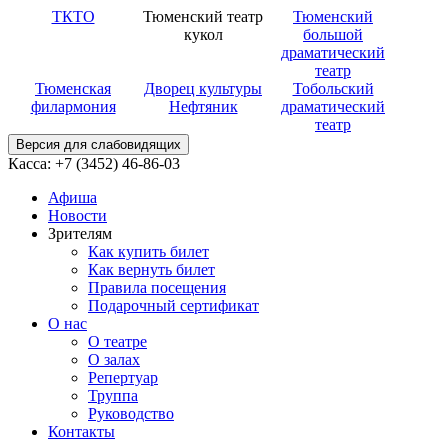
ТКТО
Тюменский театр
Тюменский
кукол
большой
драматический
театр
Тюменская
Дворец культуры
Тобольский
филармония
Нефтяник
драматический
театр
Версия для слабовидящих
Касса: +7 (3452)
46-86-03
Афиша
Новости
Зрителям
Как купить билет
Как вернуть билет
Правила посещения
Подарочный сертификат
О нас
О театре
О залах
Репертуар
Труппа
Руководство
Контакты