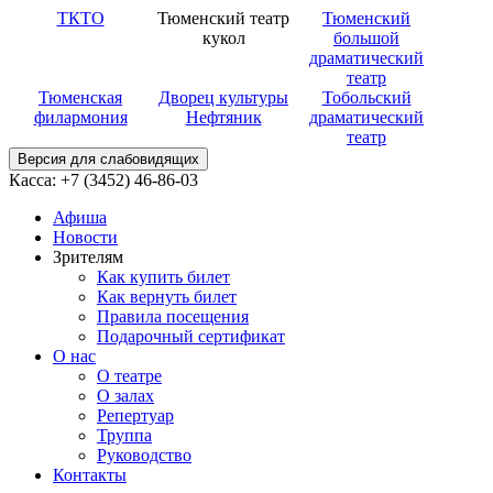
ТКТО
Тюменский театр
Тюменский
кукол
большой
драматический
театр
Тюменская
Дворец культуры
Тобольский
филармония
Нефтяник
драматический
театр
Версия для слабовидящих
Касса: +7 (3452)
46-86-03
Афиша
Новости
Зрителям
Как купить билет
Как вернуть билет
Правила посещения
Подарочный сертификат
О нас
О театре
О залах
Репертуар
Труппа
Руководство
Контакты