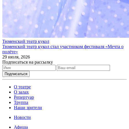
Тюменский театр кукол
Тюменский театр кукол стал участником фестиваля «Мечта о
полёте»
29 июля, 2026
Подписаться на рассылку
О театре
О залах
Репертуар
Труппа
Наши зрители
Новости
Афиша