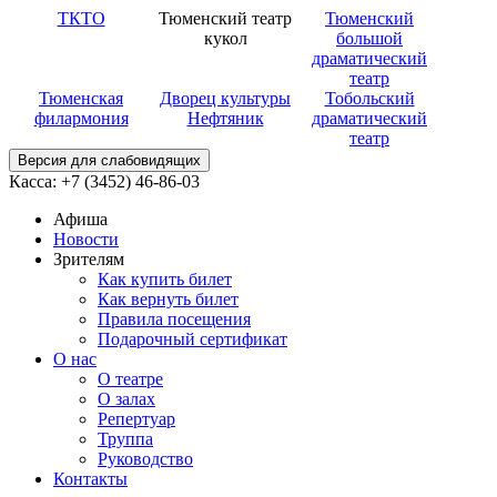
ТКТО
Тюменский театр
Тюменский
кукол
большой
драматический
театр
Тюменская
Дворец культуры
Тобольский
филармония
Нефтяник
драматический
театр
Версия для слабовидящих
Касса: +7 (3452)
46-86-03
Афиша
Новости
Зрителям
Как купить билет
Как вернуть билет
Правила посещения
Подарочный сертификат
О нас
О театре
О залах
Репертуар
Труппа
Руководство
Контакты