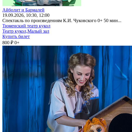
Айболит и Бармалей
19
.09.2026
, 10:30, 12:00
Спектакль по произведениям К.И. Чуковского 0+ 50 мин...
Тюменский театр кукол
Театр кукол,Малый зал
Купить билет
800 ₽
0+