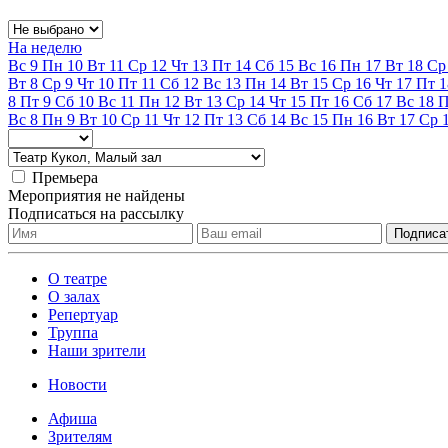
На неделю
Вс
9
Пн
10
Вт
11
Ср
12
Чт
13
Пт
14
Сб
15
Вс
16
Пн
17
Вт
18
Ср
Вт
8
Ср
9
Чт
10
Пт
11
Сб
12
Вс
13
Пн
14
Вт
15
Ср
16
Чт
17
Пт
1
8
Пт
9
Сб
10
Вс
11
Пн
12
Вт
13
Ср
14
Чт
15
Пт
16
Сб
17
Вс
18
Вс
8
Пн
9
Вт
10
Ср
11
Чт
12
Пт
13
Сб
14
Вс
15
Пн
16
Вт
17
Ср
Премьера
Мероприятия не найдены
Подписаться на рассылку
О театре
О залах
Репертуар
Труппа
Наши зрители
Новости
Афиша
Зрителям