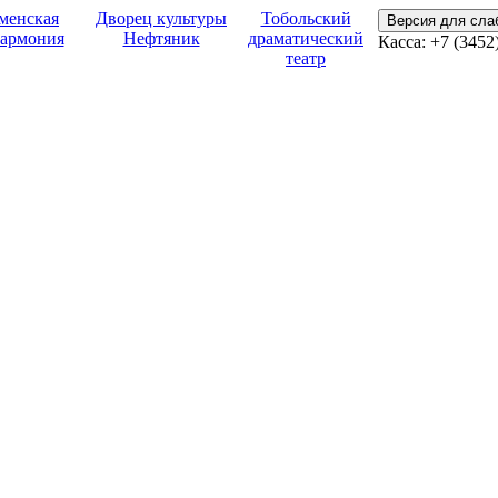
менская
Дворец культуры
Тобольский
Версия для сл
армония
Нефтяник
драматический
Касса: +7 (3452
театр