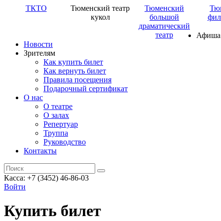
ТКТО
Тюменский театр
Тюменский
Тю
кукол
большой
фил
драматический
театр
Афиша
Новости
Зрителям
Как купить билет
Как вернуть билет
Правила посещения
Подарочный сертификат
О нас
О театре
О залах
Репертуар
Труппа
Руководство
Контакты
Касса: +7 (3452)
46-86-03
Войти
Купить билет