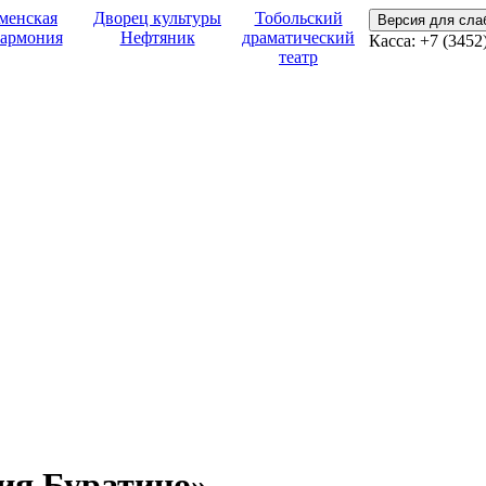
менская
Дворец культуры
Тобольский
Версия для сл
армония
Нефтяник
драматический
Касса: +7 (3452
театр
ия Буратино»