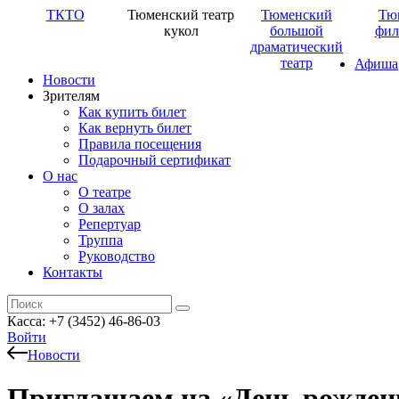
ТКТО
Тюменский театр
Тюменский
Тю
кукол
большой
фил
драматический
театр
Афиша
Новости
Зрителям
Как купить билет
Как вернуть билет
Правила посещения
Подарочный сертификат
О нас
О театре
О залах
Репертуар
Труппа
Руководство
Контакты
Касса: +7 (3452)
46-86-03
Войти
Новости
Приглашаем на «День рожден