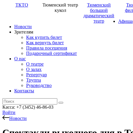
ТКТО
Тюменский театр
Тюменский
Тю
кукол
большой
фил
драматический
театр
Афиша
Новости
Зрителям
Как купить билет
Как вернуть билет
Правила посещения
Подарочный сертификат
О нас
О театре
О залах
Репертуар
Труппа
Руководство
Контакты
Касса: +7 (3452)
46-86-03
Войти
Новости
Спектакли выходного дня в Т