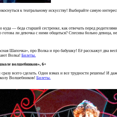
коснуться к театральному искусству! Выбирайте самую интере
о куда — беда старшей сестренке, как отвечать перед родителям
 готова ли девочка с ними общаться? Спесива больно девица, н
сная Шапочка», про Волка и про бабушку! Её расскажут два весё
мают Волка!
Билеты.
 школе волшебников», 6+
сразу всего сделать. Один взмах и все трудности решены! И даж
 школу Волшебников!
Билеты.