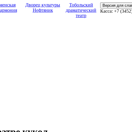
менская
Дворец культуры
Тобольский
Версия для сл
армония
Нефтяник
драматический
Касса: +7 (3452
театр
еатре кукол