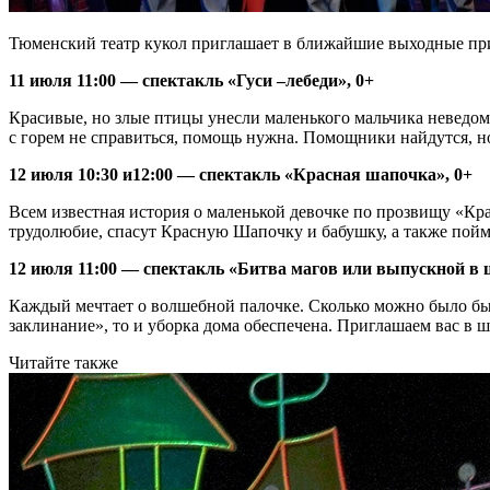
Тюменский театр кукол приглашает в ближайшие выходные при
11 июля 11:00 — спектакль «Гуси –лебеди», 0+
Красивые, но злые птицы унесли маленького мальчика неведом
с горем не справиться, помощь нужна. Помощники найдутся, но
12 июля 10:30 и12:00 — спектакль «Красная шапочка», 0+
Всем известная история о маленькой девочке по прозвищу «Кра
трудолюбие, спасут Красную Шапочку и бабушку, а также пой
12 июля 11:00 — спектакль «Битва магов или выпускной в
Каждый мечтает о волшебной палочке. Сколько можно было бы 
заклинание», то и уборка дома обеспечена. Приглашаем вас в
Читайте также