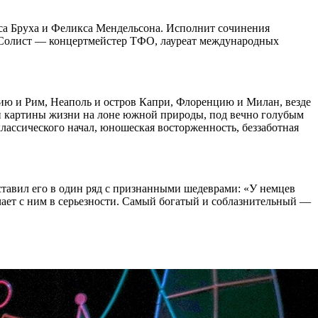
кса Бруха и Феликса Мендельсона. Исполнит сочинения
 Солист — концертмейстер ТФО, лауреат международных
цию и Рим, Неаполь и остров Капри, Флоренцию и Милан, везде
й картины жизни на лоне южной природы, под вечно голубым
ассического начал, юношеская восторженность, беззаботная
тавил его в один ряд с признанными шедеврами: «У немцев
ает с ним в серьезности. Самый богатый и соблазнительный —