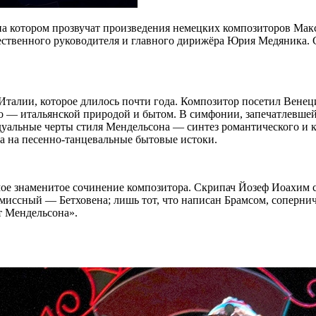
 на котором прозвучат произведения немецких композиторов Ма
ственного руководителя и главного дирижёра Юрия Медяника.
 Италии, которое длилось почти года. Композитор посетил Вене
го — итальянской природой и бытом. В симфонии, запечатлевше
уальные черты стиля Мендельсона — синтез романтического и кл
а на песенно-танцевальные бытовые истоки.
е знаменитое сочинение композитора. Скрипач Йозеф Иоахим с
иссный — Бетховена; лишь тот, что написан Брамсом, сопернич
 Мендельсона».