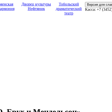
менская
Дворец культуры
Тобольский
Версия для сл
армония
Нефтяник
драматический
Касса: +7 (3452
театр
. Брух и Мендельсон»