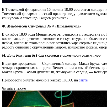
В Тюменской филармонии 16 июня в 19:00 состоится концерт,
Тюменский филармонический оркестр под управлением художе
конкурсов Александр Кащеев (скрипка).
Ф. Мендельсон Симфония № 4 «Итальянская»
В октябре 1830 года Мендельсон отправился в путешествие по
восхищаясь творениями живописи и скульптуры, но более все
небом, впервые столь полно воплотились характерные индивид
радость слияния с окружающим миром, изящество формы, опор
М. Брух Концерт №1 для скрипки с оркестром соль минор
В центре программы — Скрипичный концерт Макса Бруха, само
четыре скрипичных концерта. Величайший и самый бескомпром
Макса Бруха. Самый душевный, жемчужина сердца, — Концерт
Приобрести билеты можно в кассах ТКТО, на
сайте.
Читайте также