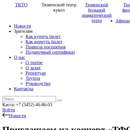
ТКТО
Тюменский театр
Тюменский
Тю
кукол
большой
фил
драматический
театр
Афиша
Новости
Зрителям
Как купить билет
Как вернуть билет
Правила посещения
Подарочный сертификат
О нас
О театре
О залах
Репертуар
Труппа
Руководство
Контакты
Касса: +7 (3452)
46-86-03
Войти
Новости
Приглашаем на концерт «ТФО